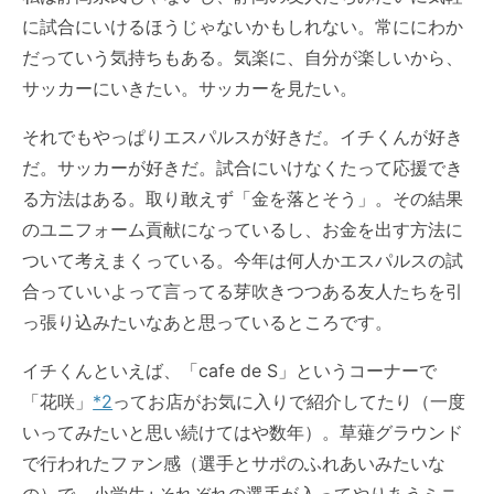
に試合にいけるほうじゃないかもしれない。常ににわか
だっていう気持ちもある。気楽に、自分が楽しいから、
サッカーにいきたい。サッカーを見たい。
それでもやっぱり
エスパルス
が好きだ。イチくんが好き
だ。サッカーが好きだ。試合にいけなくたって応援でき
る方法はある。取り敢えず「金を落とそう」。その結果
のユニフォーム貢献になっているし、お金を出す方法に
ついて考えまくっている。今年は何人か
エスパルス
の試
合っていいよって言ってる芽吹きつつある友人たちを引
っ張り込みたいなあと思っているところです。
イチくんといえば、「cafe de S」というコーナーで
「花咲」
*2
ってお店がお気に入りで紹介してたり（一度
いってみたいと思い続けてはや数年）。草薙グラウンド
で行われたファン感（選手とサポのふれあいみたいな