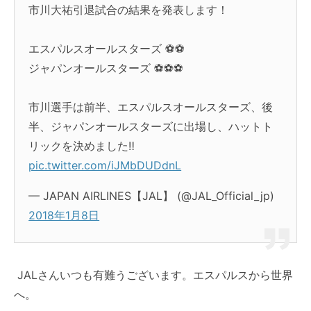
市川大祐
引退試合
の結果を発表します！
エスパルス
オールスターズ ⚽️⚽️
ジャパンオールスターズ ⚽️⚽️⚽️
市川選手は前半、
エスパルス
オールスターズ、後
半、ジャパンオールスターズに出場し、
ハットト
リック
を決めました‼️
pic.twitter.com/iJMbDUDdnL
— JAPAN AIRLINES【
JAL
】 (@
JAL
_Official_jp)
2018年1月8日
JAL
さんいつも有難うございます。
エスパルス
から世界
へ。