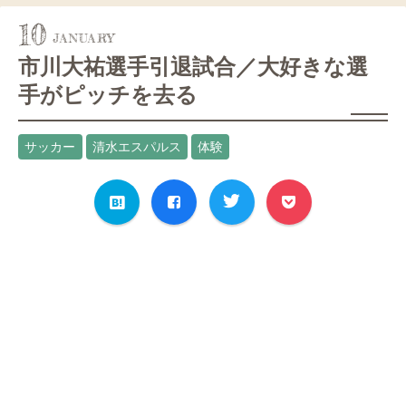
10
市川大祐選手引退試合／大好きな選
手がピッチを去る
サッカー
清水エスパルス
体験