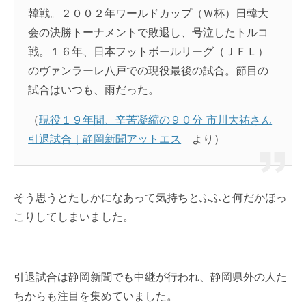
韓戦。２００２年ワールドカップ（Ｗ杯）日韓大
会の決勝トーナメントで敗退し、号泣したトルコ
戦。１６年、
日本フットボールリーグ
（ＪＦＬ）
の
ヴァンラーレ八戸
での現役最後の試合。節目の
試合はいつも、雨だった。
（
現役１９年間、辛苦凝縮の９０分 市川大祐さん
引退試合｜静岡新聞アットエス
より）
そう思うとたしかになあって気持ちとふふと何だかほっ
こりしてしまいました。
引退試合
は
静岡新聞
でも中継が行われ、
静岡県
外の人た
ちからも注目を集めていました。