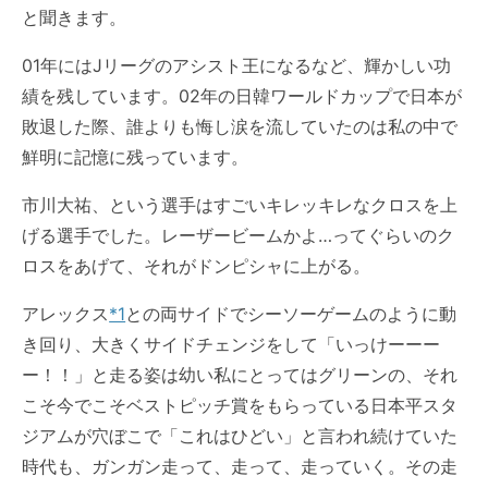
と聞きます。
01年には
Jリーグ
のアシスト王になるなど、輝かしい功
績を残しています。02年の日韓ワールドカップで日本が
敗退した際、誰よりも悔し涙を流していたのは私の中で
鮮明に記憶に残っています。
市川大祐
、という選手はすごいキレッキレなクロスを上
げる選手でした。レーザービームかよ…ってぐらいのク
ロスをあげて、それがドンピシャに上がる。
アレックス
*1
との両サイドでシーソーゲームのように動
き回り、大きくサイドチェンジをして「いっけーーー
ー！！」と走る姿は幼い私にとってはグリーンの、それ
こそ今でこそベストピッチ賞をもらっている
日本平スタ
ジアム
が穴ぼこで「
これはひどい
」と言われ続けていた
時代も、ガンガン走って、走って、走っていく。その走