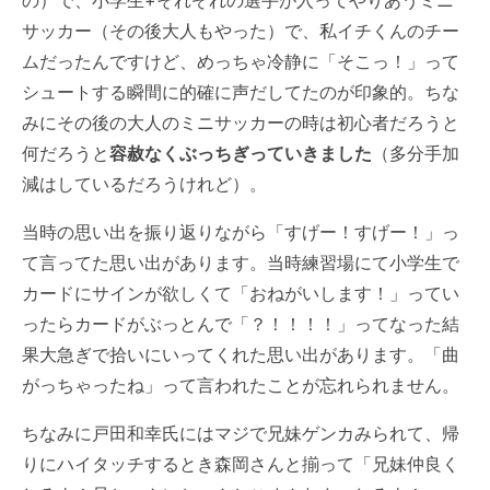
の）で、小学生+それぞれの選手が入ってやりあうミニ
サッカー（その後大人もやった）で、私イチくんのチー
ムだったんですけど、めっちゃ冷静に「そこっ！」って
シュートする瞬間に的確に声だしてたのが印象的。ちな
みにその後の大人のミニサッカーの時は初心者だろうと
何だろうと
容赦なくぶっちぎっていきました
（多分手加
減はしているだろうけれど）。
当時の思い出を振り返りながら「すげー！すげー！」っ
て言ってた思い出があります。当時練習場にて小学生で
カードにサインが欲しくて「おねがいします！」ってい
ったらカードがぶっとんで「？！！！！」ってなった結
果大急ぎで拾いにいってくれた思い出があります。「曲
がっちゃったね」って言われたことが忘れられません。
ちなみに
戸田和幸
氏にはマジで兄妹ゲンカみられて、帰
りにハイタッチするとき森岡さんと揃って「兄妹仲良く