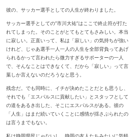
彼の、サッカー選手としての人生が終わりました。
サッカー選手としての”
市川大祐
”はここで終止符が打た
れてしまった。そのことがとてもとてもさみしい。本当
に寂しい。正直いって、私は「寂しい」の気持ちが強い
けれど、じゃあ選手一人一人の人生を全部背負ってあげ
られるかって言われたら微力すぎるサポーターの一人
で、そんなことはできなくて、だから「寂しい」って言
葉しか言えないのだろうなと思う。
残念だ。でも同時に、イチが決めたことだとも思うし、
それでも「
エスパルス
に貢献したい」とスタッフとして
の道をあるき出した、そこに
エスパルス
がある。彼の
「人生」はまだ続いていくことに感情が揺さぶられたの
は言うまでもない。
私は
静岡県
民じゃないし、静岡の友人たちみたいに気軽