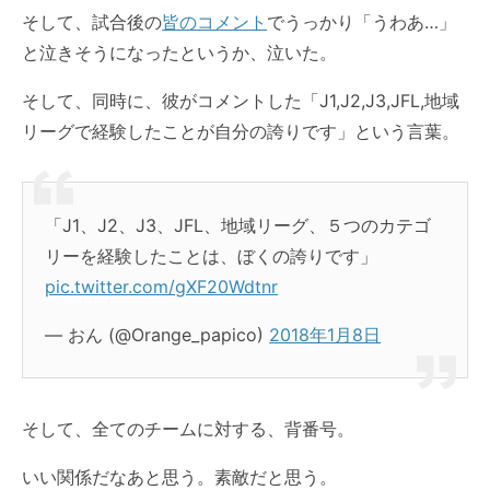
そして、試合後の
皆のコメント
でうっかり「うわあ…」
と泣きそうになったというか、泣いた。
そして、同時に、彼がコメントした「J1,J2,
J3
,
JFL
,
地域
リーグ
で経験したことが自分の誇りです」という言葉。
「J1、J2、
J3
、
JFL
、
地域リーグ
、５つのカテゴ
リーを経験したことは、ぼくの誇りです」
pic.twitter.com/gXF20Wdtnr
— おん (@Orange_papico)
2018年1月8日
そして、全てのチームに対する、背番号。
いい関係だなあと思う。素敵だと思う。