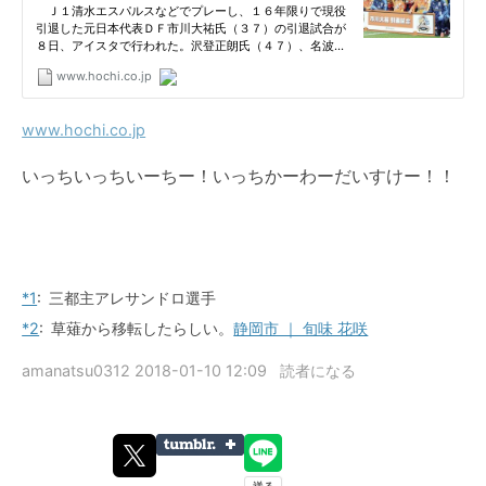
www.hochi.co.jp
いっちいっちいーちー！いっちかーわーだいすけー！！
*1
:
三都主アレサンドロ
選手
*2
:
草薙から移転したらしい。
静岡市 ｜ 旬味 花咲
amanatsu0312
2018-01-10 12:09
読者になる