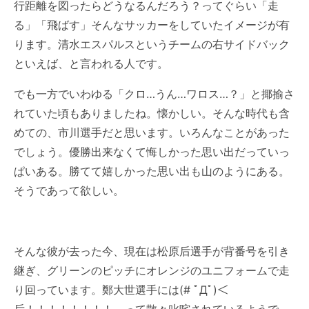
行距離を図ったらどうなるんだろう？ってぐらい「走
る」「飛ばす」そんなサッカーをしていたイメージが有
ります。
清水エスパルス
というチームの右
サイドバック
といえば、と言われる人です。
でも一方でいわゆる「クロ…うん…
ワロス
…？」と揶揄さ
れていた頃もありましたね。懐かしい。そんな時代も含
めての、市川選手だと思います。いろんなことがあった
でしょう。優勝出来なくて悔しかった思い出だっていっ
ぱいある。勝てて嬉しかった思い出も山のようにある。
そうであって欲しい。
そんな彼が去った今、現在は松原后選手が背番号を引き
継ぎ、グリーンのピッチにオレンジのユニフォームで走
り回っています。
鄭大世
選手には(# ﾟДﾟ)＜
后！！！！！！！！ って散々叱咤されているようで、