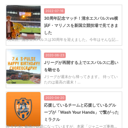
2022-07-16
30周年記念マッチ！清水エスパルスvs横
浜F・マリノスを新国立競技場で見てきま
した
7月2日、清水エスパルスは30周年を迎えました。今年はそんな記…
2020-06-23
Jリーグが再開する上でエスパルスに思い
を馳せる
Jリーグが週末から帰ってきます。 待ってい
たのは最高の週末！…
2020-04-20
応援しているチームと応援しているグル
ープが「Wash Your Hands」で繋がった
ミラクル
昨今手洗い動画が話題になっていますが、本家「ジャニーズ事務…