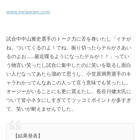
www.instagram.com
試合中
中山雅史
選手の
トーク
力に舌を巻いたし「イチが
ね、ついてくるのよ！でね、振り切ったらテルがさあい
るのよお……最近喋るようになったテルが！！」ってい
う物言い笑ったし試合に集中したのに笑いを取るし面白
い人だなってあたら溜めて思うし、
小笠原満男
選手のキ
ャラわかってんなあこの人って言う意味でも笑ったし。
オージーがいることにも更に震えたし。
長谷川健太
氏に
ついて皆小ネタにしすぎててツッコミポイントが多すぎ
て、笑いが耐えませんでした。
【結果発表】