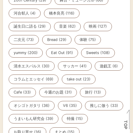
20th Century (29)
舞台・ミュージカル (66)
河合郁人 (4)
橋本良亮 (116)
誕生日に語る (29)
音楽 (62)
映画 (127)
二次元 (73)
Bread (29)
体験 (75)
yummy (200)
Eat Out (91)
Sweets (108)
清水エスパルス (30)
サッカー (41)
遊戯王 (6)
コラムとエッセイ (69)
take out (23)
Cafe (33)
今週のお題 (31)
旅行 (13)
オシゴトガタリ (36)
V6 (35)
推しに倣う (33)
うまいもん研究会 (39)
特撮 (15)
TOP
お取り寄せ (16)
まとめ (15)