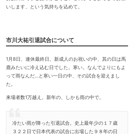
いします、という気持ちを込めて。
市川大祐
引退試合
について
1月8日、連休最終日。新成人のお祝いの中、其の日は馬
鹿みたいに冷え込む日でした。寒い。なんでよりにもよ
って雨なんだ…と寒い一日の中、その試合を迎えまし
た。
来場者数1万越え。新年の、しかも雨の中で。
冷たい雨が降った
引退試合
。史上最年少の１７歳
３２２日で日本代表の試合に出場した９８年の日